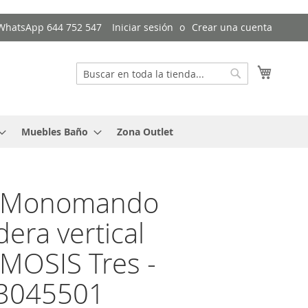
/ WhatsApp 644 752 547
Iniciar sesión
Crear una cuenta
Mi cest
Buscar
Buscar
Muebles Baño
Zona Outlet
o Monomando
dera vertical
MOSIS Tres -
03045501