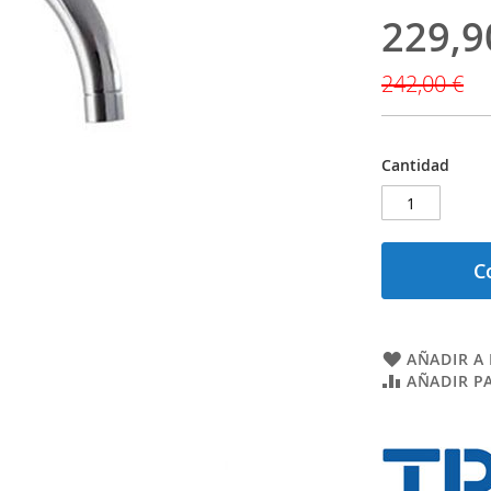
229,9
Precio
especial
242,00 €
Cantidad
C
AÑADIR A 
AÑADIR P