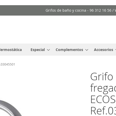
Grifos de baño y cocina - 96 312 16 56 
Termostática
Especial
Complementos
Accesorios
f.03045501
Grif
frega
ECOS
Ref.