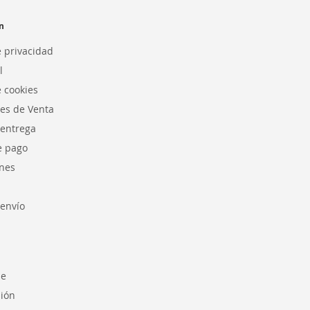
n
e privacidad
l
e cookies
es de Venta
 entrega
e pago
nes
envío
se
sión