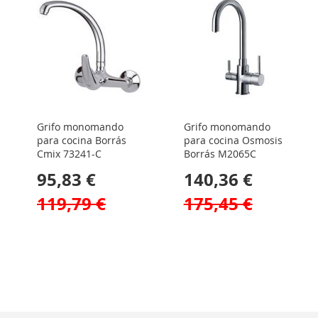
Grifo monomando
Grifo monomando
para cocina Borrás
para cocina Osmosis
Cmix 73241-C
Borrás M2065C
95,83 €
140,36 €
119,79 €
175,45 €