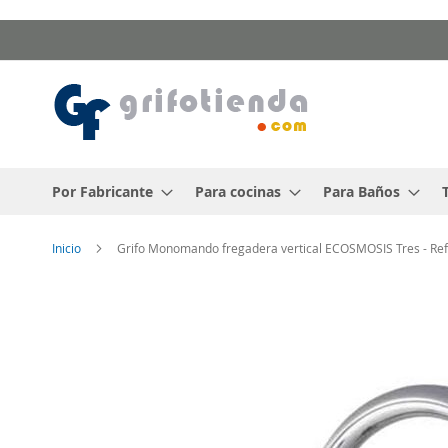
Ir
al
contenido
Por Fabricante
Para cocinas
Para Baños
Inicio
Grifo Monomando fregadera vertical ECOSMOSIS Tres - Re
Saltar
al
final
de
la
galería
de
imágenes