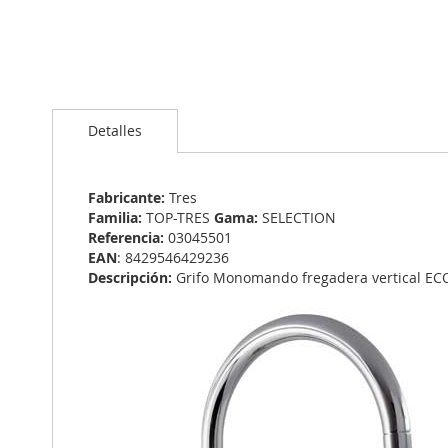
Saltar
al
Detalles
comienzo
de
la
galería
Fabricante:
Tres
de
Familia:
TOP-TRES
Gama:
SELECTION
imágenes
Referencia:
03045501
EAN
: 8429546429236
Descripción:
Grifo Monomando fregadera vertical ECOS