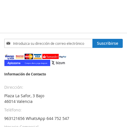
Inscríbase
Suscribirse
a
nuestro
boletín
de
noticias:
Información de Contacto
Dirección:
Plaza La Safor, 3 Bajo
46014 Valencia
Teléfono:
963121656 WhatsApp 644 752 547
Horario Comercial