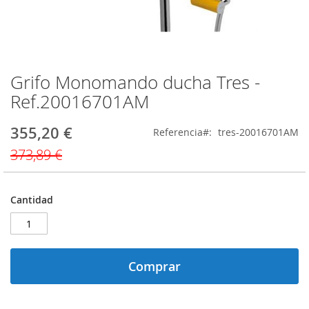
Grifo Monomando ducha Tres -
Saltar
al
Ref.20016701AM
comienzo
de
355,20 €
Precio
Referencia
tres-20016701AM
la
especial
galería
373,89 €
de
imágenes
Cantidad
Comprar