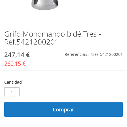
Grifo Monomando bidé Tres -
Saltar
al
Ref.5421200201
comienzo
de
247,14 €
Precio
Referencia
tres-5421200201
la
especial
galería
260,15 €
de
imágenes
Cantidad
Comprar