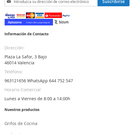
Suscribirse
a
nuestro
boletín
de
noticias:
Información de Contacto
Dirección:
Plaza La Safor, 3 Bajo
46014 Valencia
Teléfono:
963121656 WhatsApp 644 752 547
Horario Comercial
Lunes a Viernes de 8:00 a 14:00h
Nuestros productos
Grifos de Cocina