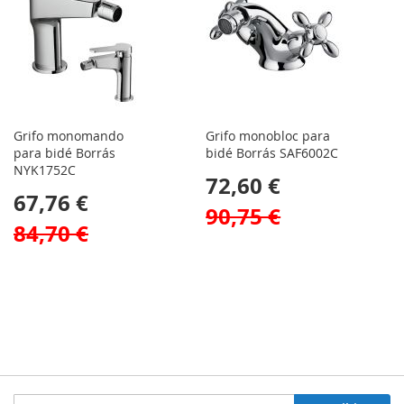
Grifo monomando
Grifo monobloc para
para bidé Borrás
bidé Borrás SAF6002C
NYK1752C
72,60 €
67,76 €
90,75 €
84,70 €
Inscríbase