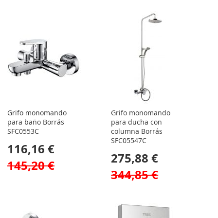
Grifo monomando
Grifo monomando
para baño Borrás
para ducha con
SFC0553C
columna Borrás
SFC05547C
116,16 €
275,88 €
145,20 €
344,85 €