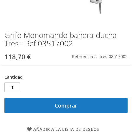
Grifo Monomando bañera‑ducha
Saltar
al
Tres - Ref.08517002
comienzo
de
118,70 €
Referencia
tres-08517002
la
galería
de
imágenes
Cantidad
Comprar
AÑADIR A LA LISTA DE DESEOS