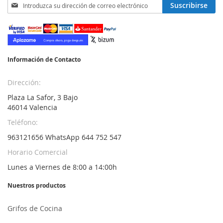
Inscríbase
Suscribirse
a
nuestro
boletín
de
noticias:
Información de Contacto
Dirección:
Plaza La Safor, 3 Bajo
46014 Valencia
Teléfono:
963121656 WhatsApp 644 752 547
Horario Comercial
Lunes a Viernes de 8:00 a 14:00h
Nuestros productos
Grifos de Cocina