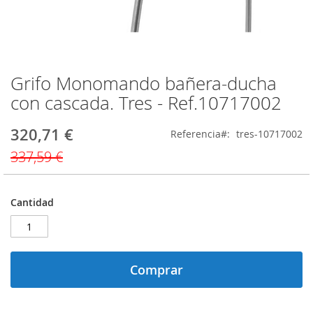
Grifo Monomando bañera‑ducha
Saltar
al
con cascada. Tres - Ref.10717002
comienzo
de
320,71 €
Precio
Referencia
tres-10717002
la
especial
galería
337,59 €
de
imágenes
Cantidad
Comprar