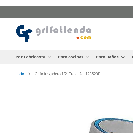
Ir
al
contenido
Por Fabricante
Para cocinas
Para Baños
Inicio
Grifo fregadero 1/2" Tres - Ref.123520F
Saltar
al
final
de
la
galería
de
imágenes