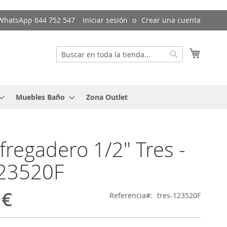
/ WhatsApp 644 752 547
Iniciar sesión
Crear una cuenta
Mi cest
Buscar
Buscar
Muebles Baño
Zona Outlet
 fregadero 1/2" Tres -
123520F
 €
Referencia
tres-123520F