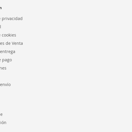
n
e privacidad
l
e cookies
es de Venta
 entrega
e pago
nes
envío
se
sión