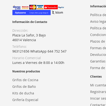
Informació
Política d
Aviso lega
Información de Contacto
Política d
Dirección:
Condicion
Plaza La Safor, 3 Bajo
46014 Valencia
Plazos de
Teléfono:
Formas d
963121656 WhatsApp 644 752 547
Devolucio
Horario Comercial
Garantías
Lunes a Viernes de 8:00 a 14:00h
Forma de 
Nuestros productos
Clientes
Grifos de Cocina
Mi cuenta
Grifos de Baño
Registrar
Kits de ducha
Iniciar se
Grifería Especial
Contactar