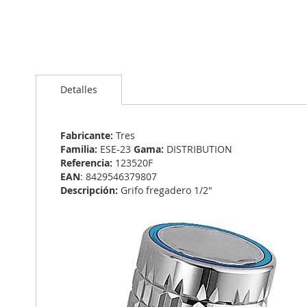
Saltar
al
Detalles
comienzo
de
la
galería
Fabricante:
Tres
de
Familia:
ESE-23
Gama:
DISTRIBUTION
imágenes
Referencia:
123520F
EAN
: 8429546379807
Descripción:
Grifo fregadero 1/2"