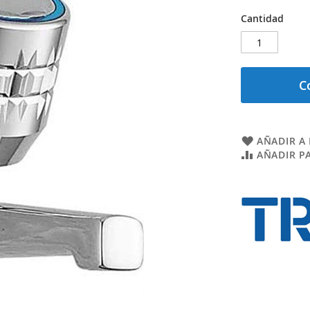
Cantidad
C
AÑADIR A 
AÑADIR P