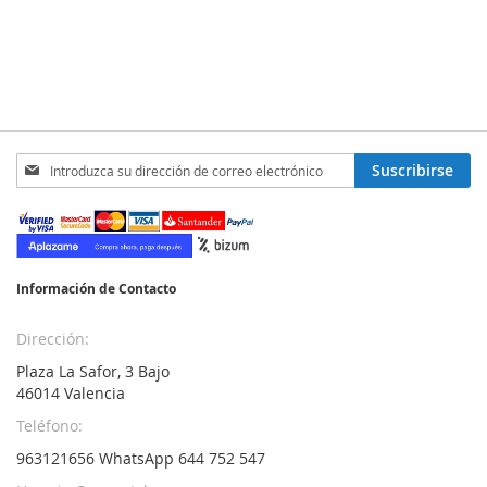
Inscríbase
Suscribirse
a
nuestro
boletín
de
noticias:
Información de Contacto
Dirección:
Plaza La Safor, 3 Bajo
46014 Valencia
Teléfono:
963121656 WhatsApp 644 752 547