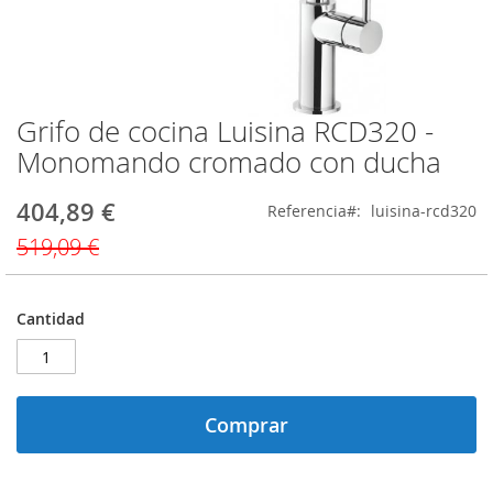
Grifo de cocina Luisina RCD320 -
Saltar
al
Monomando cromado con ducha
comienzo
de
404,89 €
Precio
Referencia
luisina-rcd320
la
especial
galería
519,09 €
de
imágenes
Cantidad
Comprar