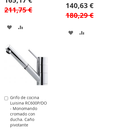
165,17 €
140,63 €
211,75 €
180,29 €
AÑADIR
AÑADIR
AÑADIR
AÑADIR
A
PARA
A
PARA
LA
COMPARAR
LA
COMPARAR
LISTA
LISTA
DE
DE
DESEOS
DESEOS
Grifo de cocina
Comprar
Luisina RC600P/DO
- Monomando
cromado con
ducha. Caño
pivotante