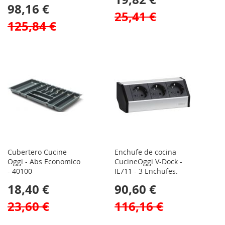
98,16 €
25,41 €
125,84 €
Cubertero Cucine
Enchufe de cocina
Oggi - Abs Economico
CucineOggi V-Dock -
- 40100
IL711 - 3 Enchufes.
18,40 €
90,60 €
23,60 €
116,16 €