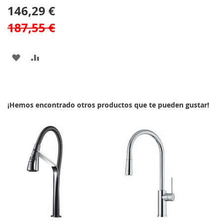
146,29 €
187,55 €
AÑADIR
AÑADIR
A
PARA
LA
COMPARAR
¡Hemos encontrado otros productos que te pueden gustar!
LISTA
DE
DESEOS