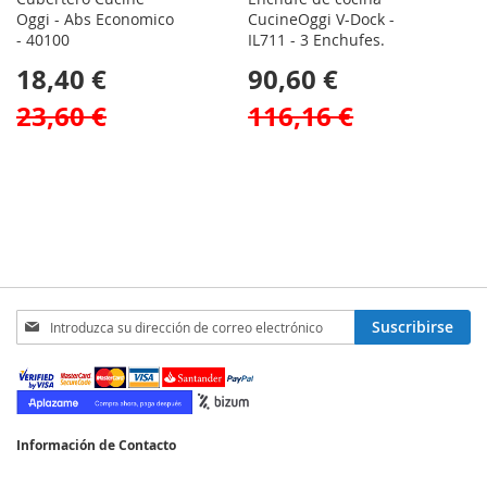
Oggi - Abs Economico
CucineOggi V-Dock -
- 40100
IL711 - 3 Enchufes.
18,40 €
90,60 €
23,60 €
116,16 €
Inscríbase
Suscribirse
a
nuestro
boletín
de
noticias:
Información de Contacto