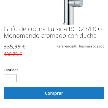
Grifo de cocina Luisina RCD23/DO -
Saltar
al
Monomando cromado con ducha
comienzo
de
335,99 €
Precio
Referencia
luisina-rcd23do
la
especial
galería
430,76 €
de
imágenes
Cantidad
Comprar