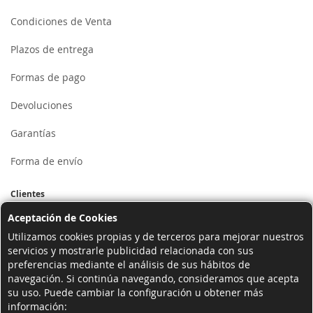
Condiciones de Venta
Plazos de entrega
Formas de pago
Devoluciones
Garantías
Forma de envío
Clientes
Aceptación de Cookies
Mi cuenta
Utilizamos cookies propias y de terceros para mejorar nuestros
servicios y mostrarle publicidad relacionada con sus
Registrarse
preferencias mediante el análisis de sus hábitos de
navegación. Si continúa navegando, consideramos que acepta
Iniciar sesión
su uso. Puede cambiar la configuración u obtener más
información:
Contactar