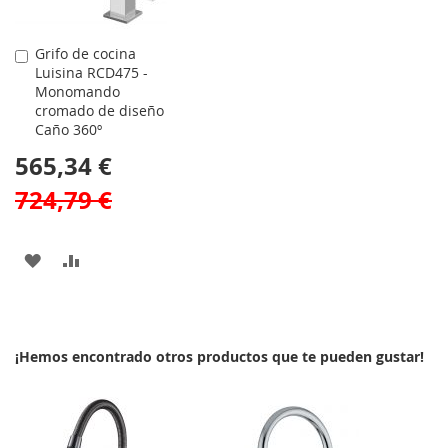
Grifo de cocina
Comprar
Luisina RCD475 -
Monomando
cromado de diseño
Caño 360º
565,34 €
724,79 €
AÑADIR
AÑADIR
A
PARA
LA
COMPARAR
¡Hemos encontrado otros productos que te pueden gustar!
LISTA
DE
DESEOS