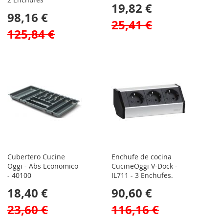
19,82 €
98,16 €
25,41 €
125,84 €
Cubertero Cucine
Enchufe de cocina
Oggi - Abs Economico
CucineOggi V-Dock -
- 40100
IL711 - 3 Enchufes.
18,40 €
90,60 €
23,60 €
116,16 €