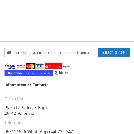
Inscríbase
Suscribirse
a
nuestro
boletín
de
noticias:
Información de Contacto
Dirección:
Plaza La Safor, 3 Bajo
46014 Valencia
Teléfono:
963121656 WhatsApp 644 752 547