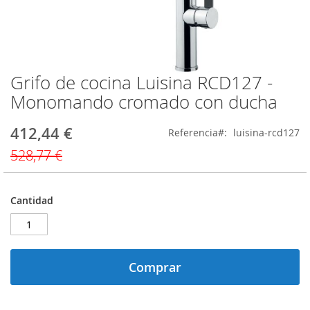
Grifo de cocina Luisina RCD127 -
Saltar
al
Monomando cromado con ducha
comienzo
de
412,44 €
Precio
Referencia
luisina-rcd127
la
especial
galería
528,77 €
de
imágenes
Cantidad
Comprar