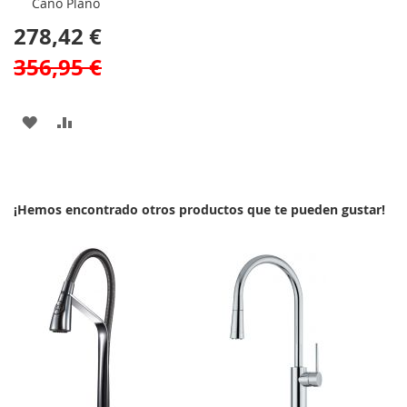
Caño Plano
278,42 €
356,95 €
AÑADIR
AÑADIR
A
PARA
LA
COMPARAR
¡Hemos encontrado otros productos que te pueden gustar!
LISTA
DE
DESEOS