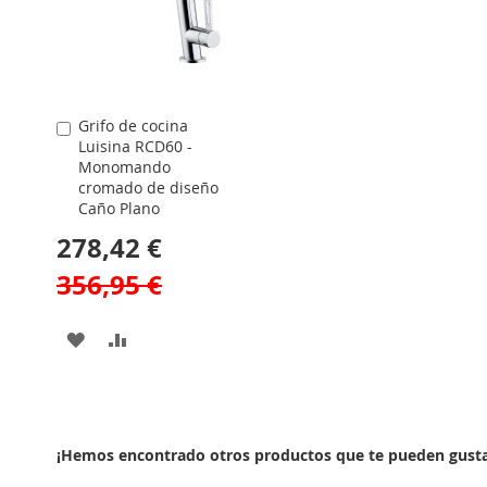
Grifo de cocina
Comprar
Luisina RCD60 -
Monomando
cromado de diseño
Caño Plano
278,42 €
356,95 €
AÑADIR
AÑADIR
A
PARA
LA
COMPARAR
LISTA
¡Hemos encontrado otros productos que te pueden gusta