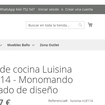
/ WhatsApp 644 752 547
Iniciar sesión
Crear una cuenta
Mi cest
Buscar
Buscar
Muebles Baño
Zona Outlet
 de cocina Luisina
14 - Monomando
ado de diseño
7 €
Referencia
luisina-rcd114