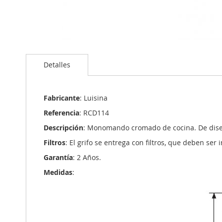
Saltar
al
Detalles
comienzo
de
la
galería
Fabricante
: Luisina
de
Referencia
: RCD114
imágenes
Descripción
: Monomando cromado de cocina. De diseñ
Filtros
: El grifo se entrega con filtros, que deben ser
Garantía
: 2 Años.
Medidas
: