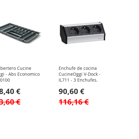
bertero Cucine
Enchufe de cocina
gi - Abs Economico
CucineOggi V-Dock -
40100
IL711 - 3 Enchufes.
8,40 €
90,60 €
3,60 €
116,16 €