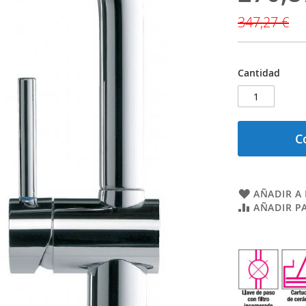
especial
347,27 €
Cantidad
C
AÑADIR A 
AÑADIR P