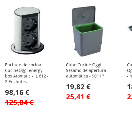
Enchufe de cocina
Cubo Cucine Oggi
Cu
CucineOggi energy
Sesamo de apertura
Og
box Atomatic - IL 612 -
automática - 9011P
- 
2 Enchufes
19,82 €
1
98,16 €
25,41 €
2
125,84 €