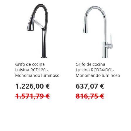
DE
DESEOS
Grifo de cocina
Grifo de cocina
Luisina RCD120 -
Luisina RCD24/DO -
Monomando luminoso
Monomando luminoso
1.226,00 €
637,07 €
1.571,79 €
816,75 €