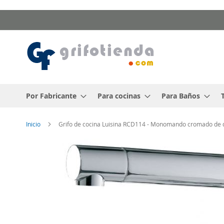
Ir
al
contenido
Por Fabricante
Para cocinas
Para Baños
Inicio
Grifo de cocina Luisina RCD114 - Monomando cromado de 
Saltar
al
final
de
la
galería
de
imágenes