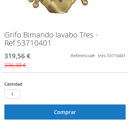
Grifo Bimando lavabo Tres -
Saltar
al
Ref.53710401
comienzo
de
319,56 €
Precio
Referencia
tres-53710401
la
especial
galería
336,38 €
de
imágenes
Cantidad
Comprar