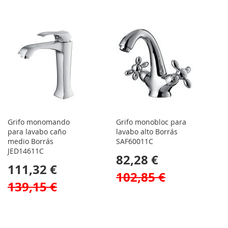
Grifo monomando
Grifo monobloc para
para lavabo caño
lavabo alto Borrás
medio Borrás
SAF60011C
JED14611C
82,28 €
111,32 €
102,85 €
139,15 €