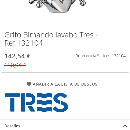
Grifo Bimando lavabo Tres -
Saltar
al
Ref.132104
comienzo
de
142,54 €
Precio
Referencia
tres-132104
la
especial
galería
150,04 €
de
imágenes
AÑADIR A LA LISTA DE DESEOS
Detalles