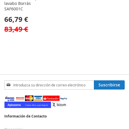
lavabo Borrás
SAF6001C
66,79 €
83,49 €
Inscríbase
Suscribirse
a
nuestro
boletín
de
noticias:
Información de Contacto