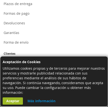
Plazos de entrega
Formas de pago
Devoluciones
Garantías
Forma de envío
Clientes
Aceptación de Cookies
Mi cuenta
Utilizamos cookies propias y de terceros para mejorar nuestros
servicios y mostrarle publicidad relacionada con sus
Registrarse
preferencias mediante el análisis de sus hábitos de
navegación. Si continúa navegando, consideramos que acepta
Iniciar sesión
su uso. Puede cambiar la configuración u obtener más
información:
Contactar
Aceptar
Más información
© 2020 grifotienda.com - Grupo E23W Distribuciones, S.L. CIF: B98123102 -
Plaza La Safor, 3 bajo 46014 Valencia