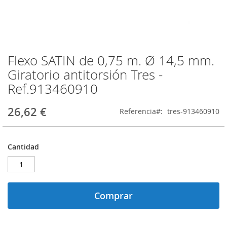
Flexo SATIN de 0,75 m. Ø 14,5 mm.
Saltar
al
Giratorio antitorsión Tres -
comienzo
Ref.913460910
de
la
galería
26,62 €
Referencia
tres-913460910
de
imágenes
Cantidad
Comprar