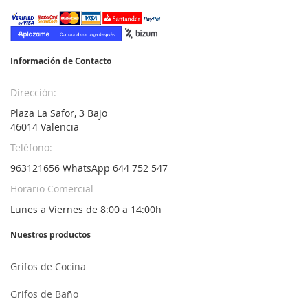
nuestro
boletín
de
noticias:
Información de Contacto
Dirección:
Plaza La Safor, 3 Bajo
46014 Valencia
Teléfono:
963121656 WhatsApp 644 752 547
Horario Comercial
Lunes a Viernes de 8:00 a 14:00h
Nuestros productos
Grifos de Cocina
Grifos de Baño