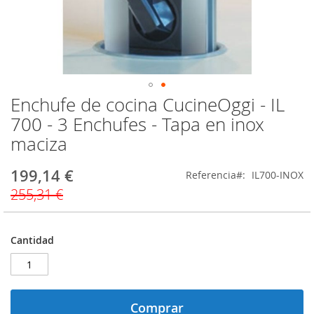
Enchufe de cocina CucineOggi - IL
Saltar
al
700 - 3 Enchufes - Tapa en inox
comienzo
maciza
de
la
galería
199,14 €
Precio
Referencia
IL700-INOX
de
especial
255,31 €
imágenes
Cantidad
Comprar