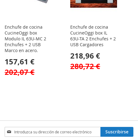
Enchufe de cocina
Enchufe de cocina
CucineOggi box
CucineOggi box IL
Modulo IL 63U-MC 2
63U-TA 2 Enchufes + 2
Enchufes + 2 USB
USB Cargadores
Marco en acero.
218,96 €
157,61 €
280,72 €
202,07 €
Inscríbase
Suscribirse
a