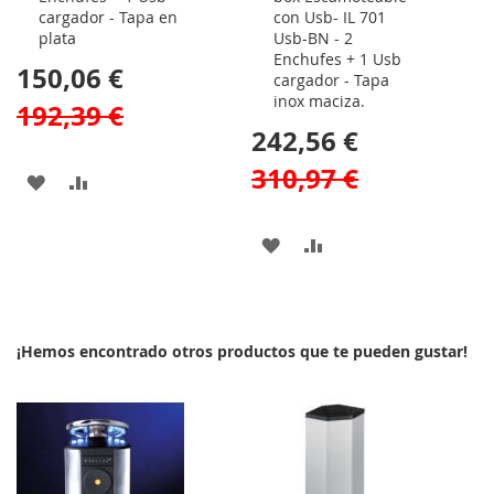
cargador - Tapa en
con Usb- IL 701
plata
Usb-BN - 2
Enchufes + 1 Usb
150,06 €
cargador - Tapa
inox maciza.
192,39 €
242,56 €
310,97 €
AÑADIR
AÑADIR
A
PARA
AÑADIR
AÑADIR
LA
COMPARAR
A
PARA
LISTA
LA
COMPARAR
DE
¡Hemos encontrado otros productos que te pueden gustar!
LISTA
DESEOS
DE
DESEOS