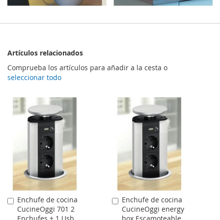
Artículos relacionados
Comprueba los artículos para añadir a la cesta o
seleccionar todo
Enchufe de cocina
Enchufe de cocina
Comprar
Comprar
CucineOggi 701 2
CucineOggi energy
Enchufes + 1 Usb
box Escamoteable