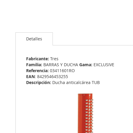
Saltar
al
Detalles
comienzo
de
la
galería
Fabricante:
Tres
de
Familia:
BARRAS Y DUCHA
Gama:
EXCLUSIVE
imágenes
Referencia:
03411601RO
EAN
: 8429546453255
Descripción:
Ducha anticalcárea TUB