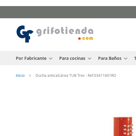
Ir
al
contenido
Por Fabricante
Para cocinas
Para Baños
Inicio
Ducha anticalcárea TUB Tres - Ref.03411601RO
Saltar
al
final
de
la
galería
de
imágenes