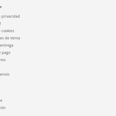
n
e privacidad
l
e cookies
es de Venta
 entrega
e pago
nes
envío
se
sión