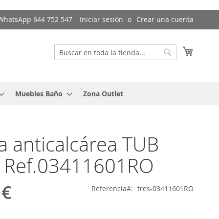
/ WhatsApp 644 752 547
Iniciar sesión
Crear una cuenta
Mi cest
Buscar
Buscar
Muebles Baño
Zona Outlet
 anticalcárea TUB
- Ref.03411601RO
 €
Referencia
tres-03411601RO