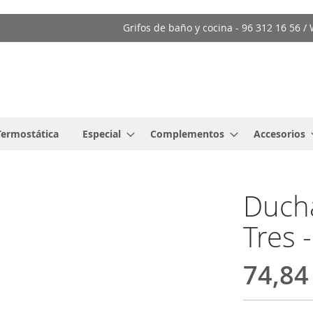
Grifos de baño y cocina - 96 312 16 56 
Termostática
Especial
Complementos
Accesorios
Ducha
Tres 
74,84