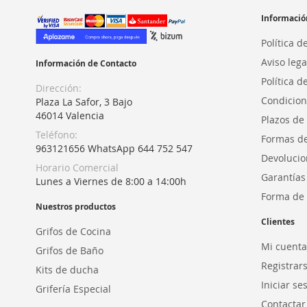
Informació
Política d
Aviso lega
Información de Contacto
Política d
Dirección:
Condicion
Plaza La Safor, 3 Bajo
46014 Valencia
Plazos de
Teléfono:
Formas d
963121656 WhatsApp 644 752 547
Devolucio
Horario Comercial
Garantías
Lunes a Viernes de 8:00 a 14:00h
Forma de 
Nuestros productos
Clientes
Grifos de Cocina
Mi cuenta
Grifos de Baño
Registrar
Kits de ducha
Iniciar se
Grifería Especial
Contactar