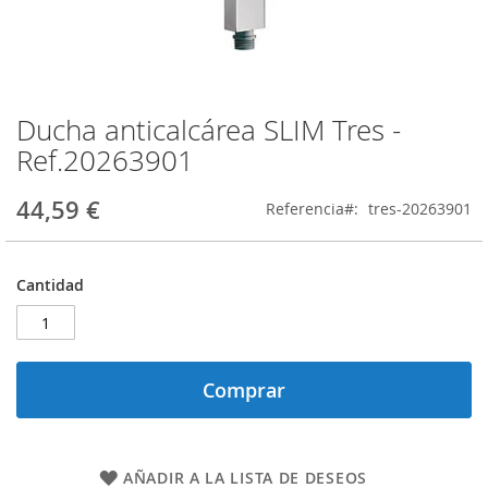
Ducha anticalcárea SLIM Tres -
Saltar
al
Ref.20263901
comienzo
de
44,59 €
Referencia
tres-20263901
la
galería
de
imágenes
Cantidad
Comprar
AÑADIR A LA LISTA DE DESEOS