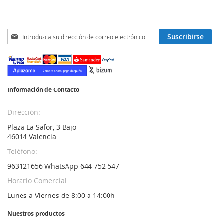
Inscríbase
Suscribirse
a
nuestro
boletín
de
noticias:
Información de Contacto
Dirección:
Plaza La Safor, 3 Bajo
46014 Valencia
Teléfono:
963121656 WhatsApp 644 752 547
Horario Comercial
Lunes a Viernes de 8:00 a 14:00h
Nuestros productos