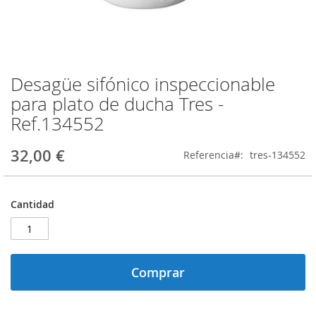
Desagüe sifónico inspeccionable
Saltar
al
para plato de ducha Tres -
comienzo
Ref.134552
de
la
galería
32,00 €
Referencia
tres-134552
de
imágenes
Cantidad
Comprar