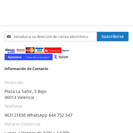
Inscríbase
Suscribirse
a
nuestro
boletín
de
noticias:
Información de Contacto
Dirección:
Plaza La Safor, 3 Bajo
46014 Valencia
Teléfono:
963121656 WhatsApp 644 752 547
Horario Comercial
Lunes a Viernes de 8:00 a 14:00h