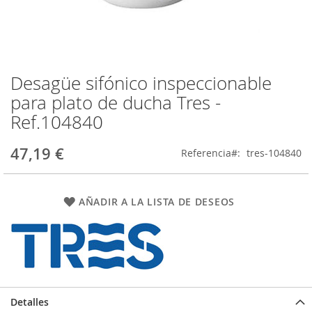
Desagüe sifónico inspeccionable
Saltar
al
para plato de ducha Tres -
comienzo
Ref.104840
de
la
galería
47,19 €
Referencia
tres-104840
de
imágenes
AÑADIR A LA LISTA DE DESEOS
Detalles