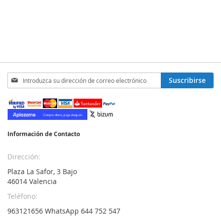
Inscríbase
Suscribirse
a
nuestro
boletín
de
noticias:
Información de Contacto
Dirección:
Plaza La Safor, 3 Bajo
46014 Valencia
Teléfono:
963121656 WhatsApp 644 752 547