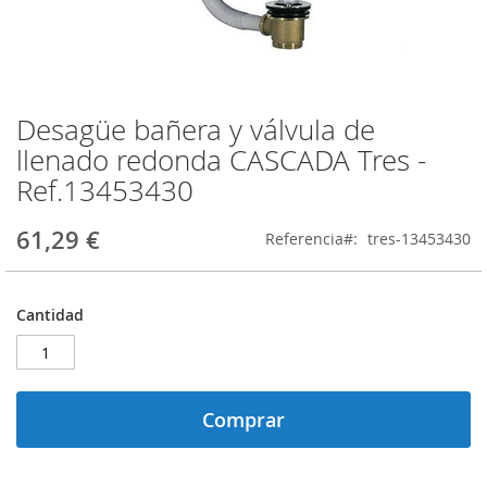
Desagüe bañera y válvula de
Saltar
al
llenado redonda CASCADA Tres -
comienzo
Ref.13453430
de
la
galería
61,29 €
Referencia
tres-13453430
de
imágenes
Cantidad
Comprar