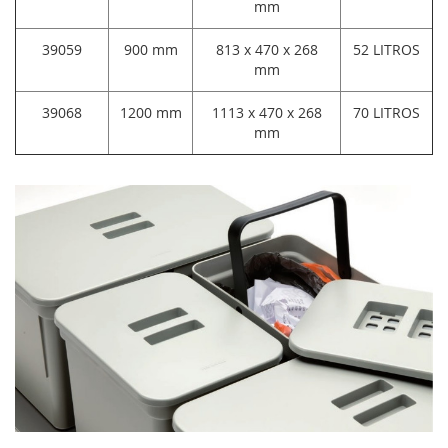
mm
39059
900 mm
813 x 470 x 268
52 LITROS
mm
39068
1200 mm
1113 x 470 x 268
70 LITROS
mm