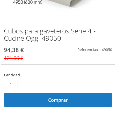
Cubos para gaveteros Serie 4 -
Saltar
al
Cucine Oggi 49050
comienzo
de
94,38 €
Precio
Referencia
49050
la
especial
galería
121,00 €
de
imágenes
Cantidad
Comprar