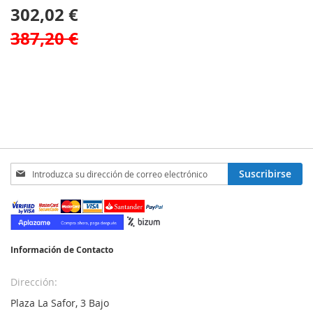
302,02 €
387,20 €
Inscríbase
Suscribirse
a
nuestro
boletín
de
noticias:
Información de Contacto
Dirección:
Plaza La Safor, 3 Bajo