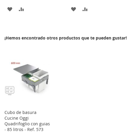
AÑADIR
AÑADIR
AÑADIR
AÑADIR
A
PARA
A
PARA
LA
COMPARAR
LA
COMPARAR
¡Hemos encontrado otros productos que te pueden gustar!
LISTA
LISTA
DE
DE
DESEOS
DESEOS
Cubo de basura
Cucine Oggi
Quadrifoglio con guias
- 85 litros - Ref. 573