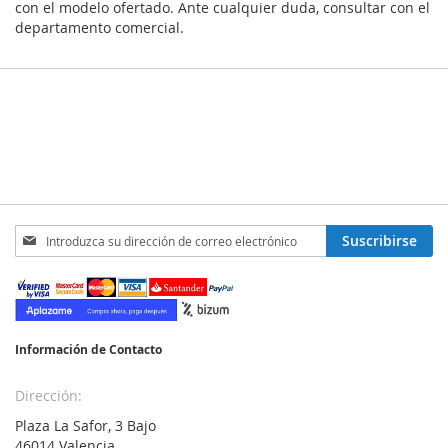
con el modelo ofertado. Ante cualquier duda, consultar con el
departamento comercial.
Inscríbase
Suscribirse
a
nuestro
boletín
de
noticias:
Información de Contacto
Dirección:
Plaza La Safor, 3 Bajo
46014 Valencia