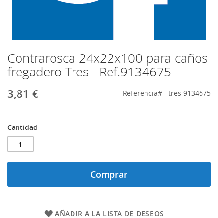
Contrarosca 24x22x100 para caños
Saltar
al
fregadero Tres - Ref.9134675
comienzo
de
3,81 €
Referencia
tres-9134675
la
galería
de
imágenes
Cantidad
Comprar
AÑADIR A LA LISTA DE DESEOS