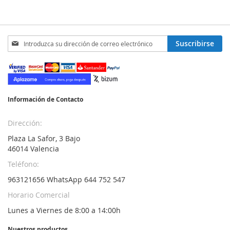
Inscríbase
Suscribirse
a
nuestro
boletín
de
noticias:
Información de Contacto
Dirección:
Plaza La Safor, 3 Bajo
46014 Valencia
Teléfono:
963121656 WhatsApp 644 752 547
Horario Comercial
Lunes a Viernes de 8:00 a 14:00h
Nuestros productos