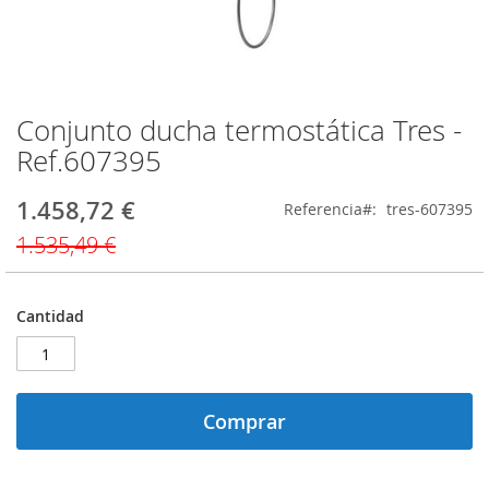
Conjunto ducha termostática Tres -
Saltar
al
Ref.607395
comienzo
de
1.458,72 €
Precio
Referencia
tres-607395
la
especial
galería
1.535,49 €
de
imágenes
Cantidad
Comprar