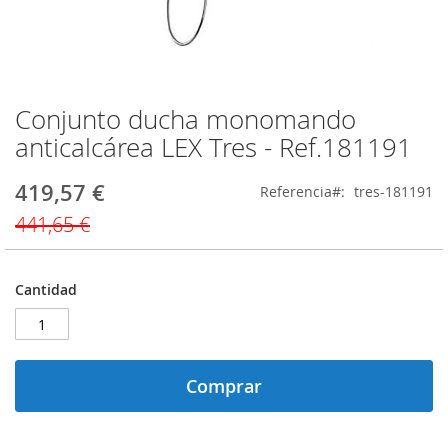
Conjunto ducha monomando
Saltar
al
anticalcárea LEX Tres - Ref.181191
comienzo
de
419,57 €
Precio
Referencia
tres-181191
la
especial
galería
441,65 €
de
imágenes
Cantidad
Comprar