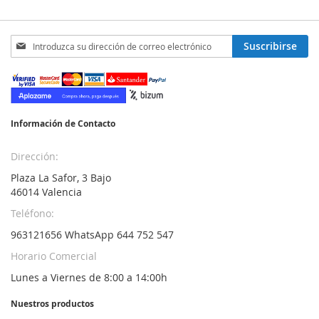
Inscríbase
Suscribirse
a
nuestro
boletín
de
noticias:
Información de Contacto
Dirección:
Plaza La Safor, 3 Bajo
46014 Valencia
Teléfono:
963121656 WhatsApp 644 752 547
Horario Comercial
Lunes a Viernes de 8:00 a 14:00h
Nuestros productos