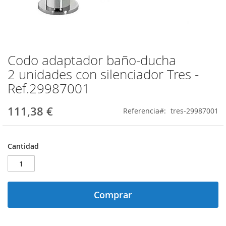
Codo adaptador baño‑ducha
Saltar
al
2 unidades con silenciador Tres -
comienzo
Ref.29987001
de
la
galería
111,38 €
Referencia
tres-29987001
de
imágenes
Cantidad
Comprar