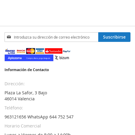
Inscríbase
Suscribirse
a
nuestro
boletín
de
noticias:
Información de Contacto
Dirección:
Plaza La Safor, 3 Bajo
46014 Valencia
Teléfono:
963121656 WhatsApp 644 752 547
Horario Comercial
Lunes a Viernes de 8:00 a 14:00h