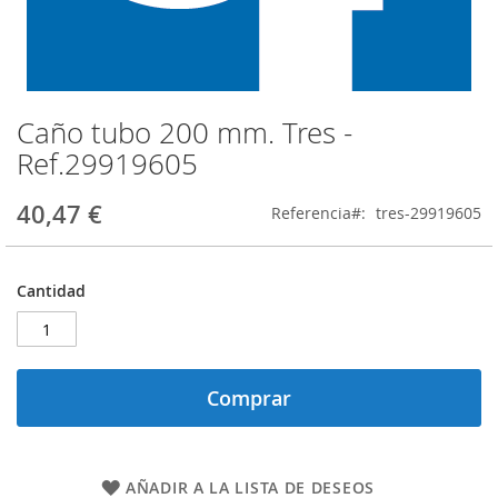
Caño tubo 200 mm. Tres -
Saltar
al
Ref.29919605
comienzo
de
40,47 €
Referencia
tres-29919605
la
galería
de
imágenes
Cantidad
Comprar
AÑADIR A LA LISTA DE DESEOS