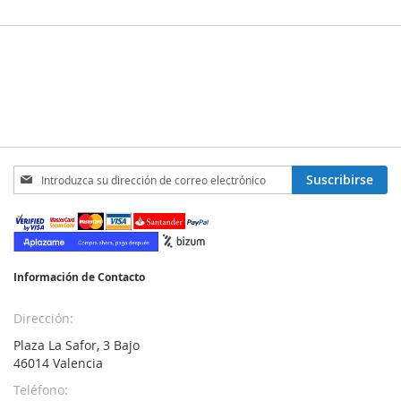
Inscríbase
Suscribirse
a
nuestro
boletín
de
noticias:
Información de Contacto
Dirección:
Plaza La Safor, 3 Bajo
46014 Valencia
Teléfono: