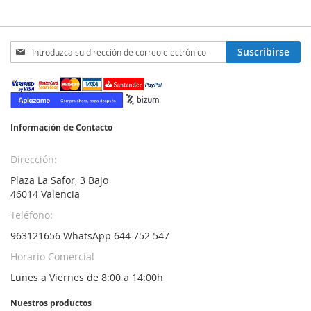
Inscríbase
Suscribirse
a
nuestro
boletín
de
noticias:
Información de Contacto
Dirección:
Plaza La Safor, 3 Bajo
46014 Valencia
Teléfono:
963121656 WhatsApp 644 752 547
Horario Comercial
Lunes a Viernes de 8:00 a 14:00h
Nuestros productos