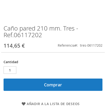
Caño pared 210 mm. Tres -
Saltar
al
Ref.06117202
comienzo
de
114,65 €
Referencia
tres-06117202
la
galería
de
imágenes
Cantidad
Comprar
AÑADIR A LA LISTA DE DESEOS