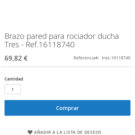
Brazo pared para rociador ducha
Saltar
al
Tres - Ref.16118740
comienzo
de
69,82 €
Referencia
tres-16118740
la
galería
de
imágenes
Cantidad
Comprar
AÑADIR A LA LISTA DE DESEOS