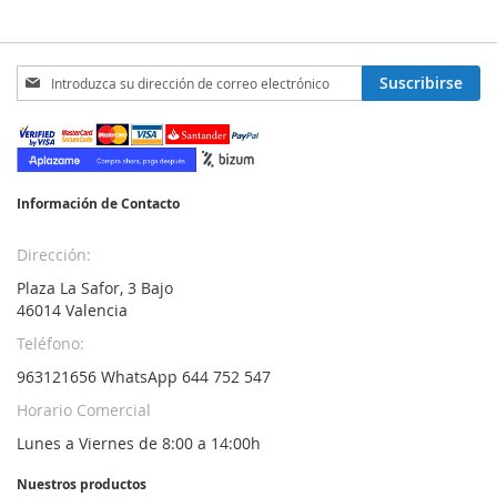
Inscríbase
Suscribirse
a
nuestro
boletín
de
noticias:
Información de Contacto
Dirección:
Plaza La Safor, 3 Bajo
46014 Valencia
Teléfono:
963121656 WhatsApp 644 752 547
Horario Comercial
Lunes a Viernes de 8:00 a 14:00h
Nuestros productos