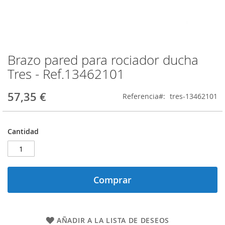
Brazo pared para rociador ducha
Saltar
al
Tres - Ref.13462101
comienzo
de
57,35 €
Referencia
tres-13462101
la
galería
de
imágenes
Cantidad
Comprar
AÑADIR A LA LISTA DE DESEOS