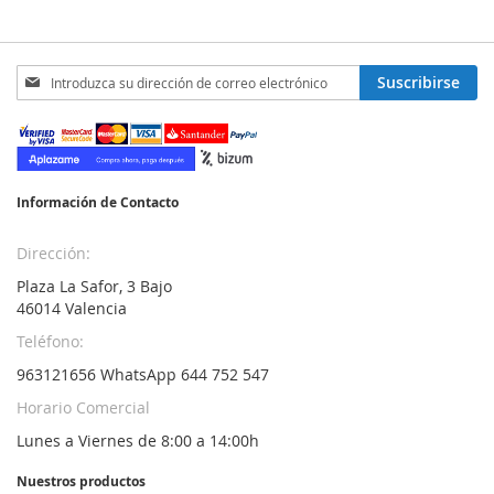
Inscríbase
Suscribirse
a
nuestro
boletín
de
noticias:
Información de Contacto
Dirección:
Plaza La Safor, 3 Bajo
46014 Valencia
Teléfono:
963121656 WhatsApp 644 752 547
Horario Comercial
Lunes a Viernes de 8:00 a 14:00h
Nuestros productos