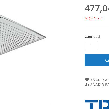
477,0
Precio
especial
502,15 €
Cantidad
C
AÑADIR A 
AÑADIR P