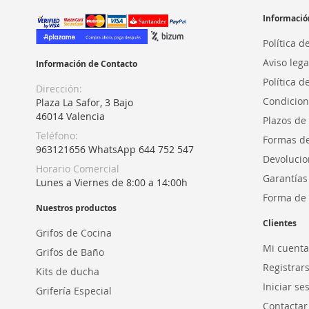
Informació
Política d
Aviso lega
Información de Contacto
Política d
Dirección:
Condicion
Plaza La Safor, 3 Bajo
46014 Valencia
Plazos de
Teléfono:
Formas d
963121656 WhatsApp 644 752 547
Devolucio
Horario Comercial
Garantías
Lunes a Viernes de 8:00 a 14:00h
Forma de 
Nuestros productos
Clientes
Grifos de Cocina
Mi cuenta
Grifos de Baño
Registrar
Kits de ducha
Iniciar se
Grifería Especial
Contactar