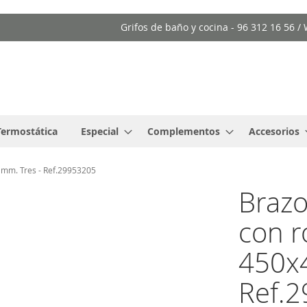
Grifos de baño y cocina - 96 312 16 56 
Termostática
Especial
Complementos
Accesorios
 mm. Tres - Ref.29953205
Brazo
con r
450x4
Ref.