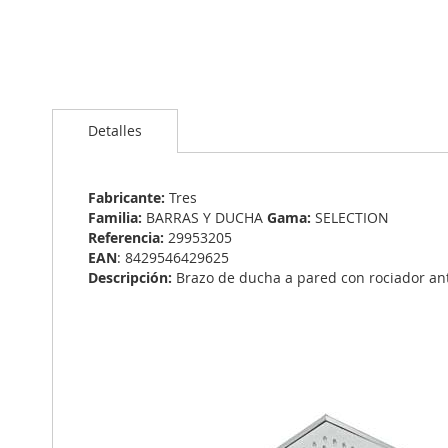
Saltar
al
Detalles
comienzo
de
la
galería
Fabricante:
Tres
de
Familia:
BARRAS Y DUCHA
Gama:
SELECTION
imágenes
Referencia:
29953205
EAN
: 8429546429625
Descripción:
Brazo de ducha a pared con rociador an