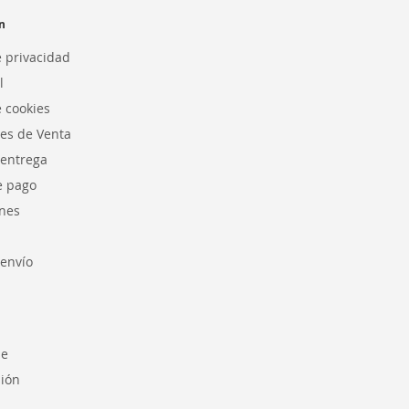
n
e privacidad
l
e cookies
es de Venta
 entrega
e pago
nes
envío
se
sión