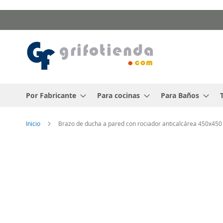
Ir
al
contenido
Por Fabricante
Para cocinas
Para Baños
Inicio
Brazo de ducha a pared con rociador anticalcárea 450x450
Saltar
al
final
de
la
galería
de
imágenes