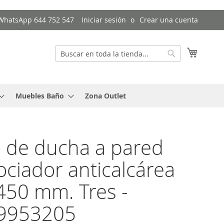
/ WhatsApp 644 752 547
Iniciar sesión
Crear una cuenta
Mi cest
Buscar
Buscar
Muebles Baño
Zona Outlet
 de ducha a pared
ociador anticalcárea
50 mm. Tres -
29953205