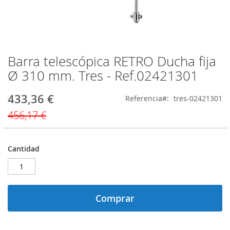
Barra telescópica RETRO Ducha fija
Saltar
al
Ø 310 mm. Tres - Ref.02421301
comienzo
de
433,36 €
Precio
Referencia
tres-02421301
la
especial
galería
456,17 €
de
imágenes
Cantidad
Comprar