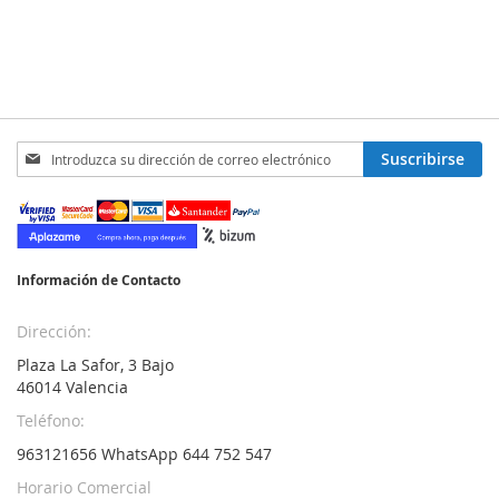
Inscríbase
Suscribirse
a
nuestro
boletín
de
noticias:
Información de Contacto
Dirección:
Plaza La Safor, 3 Bajo
46014 Valencia
Teléfono:
963121656 WhatsApp 644 752 547
Horario Comercial