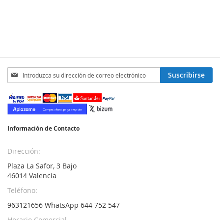
Inscríbase
Suscribirse
a
nuestro
boletín
de
noticias:
Información de Contacto
Dirección:
Plaza La Safor, 3 Bajo
46014 Valencia
Teléfono:
963121656 WhatsApp 644 752 547
Horario Comercial