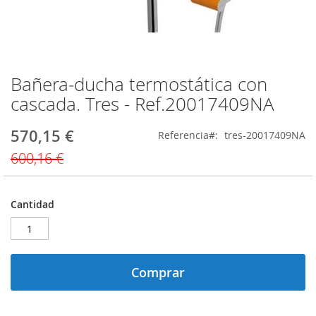
Bañera‑ducha termostática con
Saltar
al
cascada. Tres - Ref.20017409NA
comienzo
de
570,15 €
Precio
Referencia
tres-20017409NA
la
especial
galería
600,16 €
de
imágenes
Cantidad
Comprar